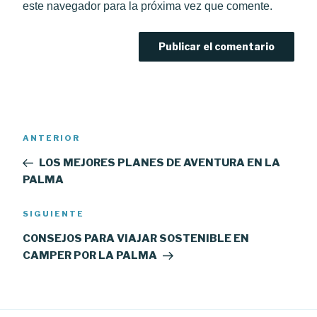
este navegador para la próxima vez que comente.
Navegación
Entrada
ANTERIOR
de
anterior:
LOS MEJORES PLANES DE AVENTURA EN LA
entradas
PALMA
Siguiente
SIGUIENTE
entrada
CONSEJOS PARA VIAJAR SOSTENIBLE EN
CAMPER POR LA PALMA