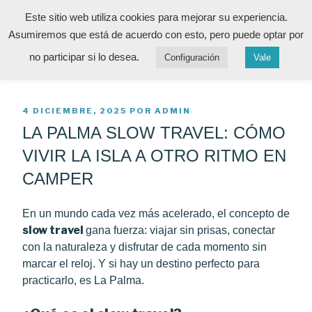
Saltar
Este sitio web utiliza cookies para mejorar su experiencia.
al
HAPPY CAMPER LA
Asumiremos que está de acuerdo con esto, pero puede optar por
La vida es el mejor regalo ¡Disfrútala!
contenido
Menú
no participar si lo desea.
Configuración
Vale
PALMA
PUBLICADO
4 DICIEMBRE, 2025
POR
ADMIN
EL
LA PALMA SLOW TRAVEL: CÓMO
VIVIR LA ISLA A OTRO RITMO EN
CAMPER
En un mundo cada vez más acelerado, el concepto de
slow travel
gana fuerza: viajar sin prisas, conectar
con la naturaleza y disfrutar de cada momento sin
marcar el reloj. Y si hay un destino perfecto para
practicarlo, es La Palma.