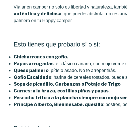
Viajar en camper no solo es libertad y naturaleza, tamb
auténtica y deliciosa
, que puedes disfrutar en resta
palmero en tu Happy camper.
Esto tienes que probarlo sí o sí:
Chicharrones con gofio.
Papas arrugadas
: el clásico canario, con mojo verde o
Queso palmero
: pídelo asado. No te arrepentirás.
Gofio Escaldado
: harina de cereales tostados, puede 
Sopa de picadillo, Garbanzas o Potaje de Trigo
.
Carnes: a la braza, costillas piñas y papas
.
Pescado: frito o a la plancha siempre con mojo ve
Príncipe Alberto, Bienmesabe, quesillo
: postres, p