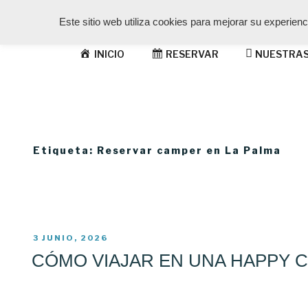
Saltar
Este sitio web utiliza cookies para mejorar su experien
al
contenido
INICIO
RESERVAR
NUESTRAS
HAPPY CAMPER LA
La vida es el mejor regalo ¡Disfrútala!
Etiqueta:
Reservar camper en La Palma
PUBLICADO
3 JUNIO, 2026
EL
CÓMO VIAJAR EN UNA HAPPY 