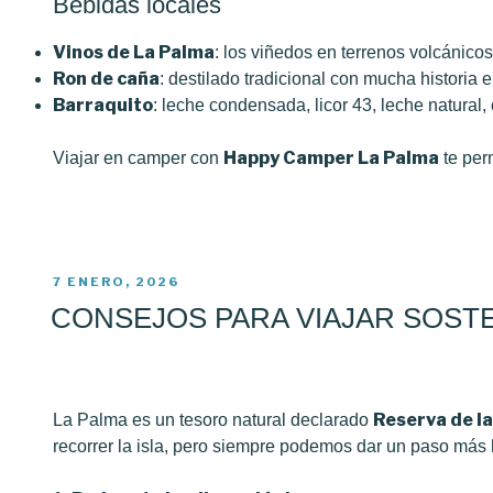
Bebidas locales
Vinos de La Palma
: los viñedos en terrenos volcánico
Ron de caña
: destilado tradicional con mucha historia en
Barraquito
: leche condensada, licor 43, leche natural,
Happy Camper La Palma
Viajar en camper con
te perm
PUBLICADO
7 ENERO, 2026
EL
CONSEJOS PARA VIAJAR SOSTE
Reserva de la
La Palma es un tesoro natural declarado
recorrer la isla, pero siempre podemos dar un paso más h