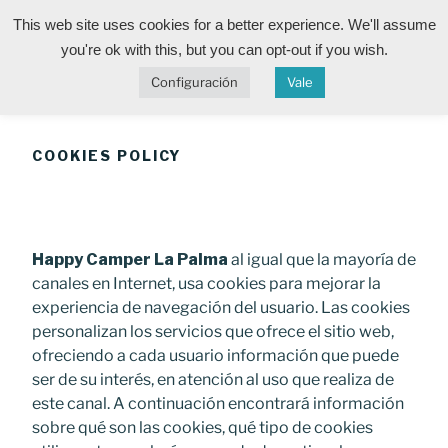
Skip
This web site uses cookies for a better experience. We'll assume
to
HAPPY CAMPER LA
you're ok with this, but you can opt-out if you wish.
Life is the best gift Enjoy it!
content
Menu
Configuración
Vale
PALMA
COOKIES POLICY
Happy Camper La Palma
al igual que la mayoría de
canales en Internet, usa cookies para mejorar la
experiencia de navegación del usuario. Las cookies
personalizan los servicios que ofrece el sitio web,
ofreciendo a cada usuario información que puede
ser de su interés, en atención al uso que realiza de
este canal. A continuación encontrará información
sobre qué son las cookies, qué tipo de cookies