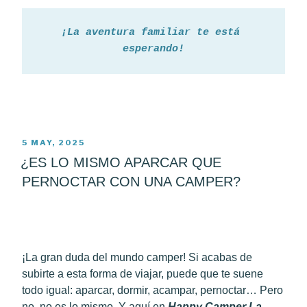
¡La aventura familiar te está 
esperando!
POSTED
5 MAY, 2025
ON
¿ES LO MISMO APARCAR QUE
PERNOCTAR CON UNA CAMPER?
¡La gran duda del mundo camper! Si acabas de
subirte a esta forma de viajar, puede que te suene
todo igual: aparcar, dormir, acampar, pernoctar… Pero
no, no es lo mismo. Y aquí en
Happy Camper La