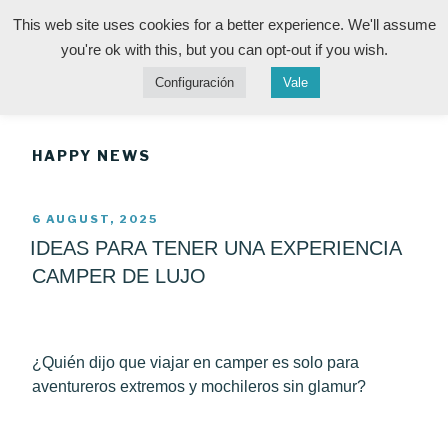
Skip
This web site uses cookies for a better experience. We'll assume
to
HAPPY CAMPER LA
you're ok with this, but you can opt-out if you wish.
Life is the best gift Enjoy it!
content
Menu
Configuración
Vale
PALMA
HAPPY NEWS
POSTED
6 AUGUST, 2025
ON
IDEAS PARA TENER UNA EXPERIENCIA
CAMPER DE LUJO
¿Quién dijo que viajar en camper es solo para
aventureros extremos y mochileros sin glamur?