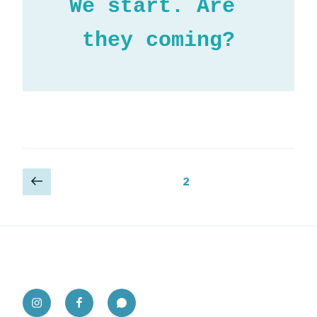
We start. Are 
they coming?
Posts
Previous
Page
2
page
pagination
Instagram
Facebook
Whatsapp