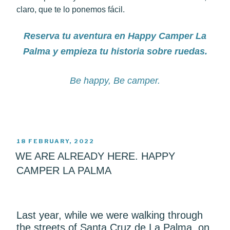
claro, que te lo ponemos fácil.
Reserva tu aventura en Happy Camper La
Palma y empieza tu historia sobre ruedas.
Be happy, Be camper.
POSTED
18 FEBRUARY, 2022
ON
WE ARE ALREADY HERE. HAPPY
CAMPER LA PALMA
Last year, while we were walking through
the streets of Santa Cruz de La Palma, on